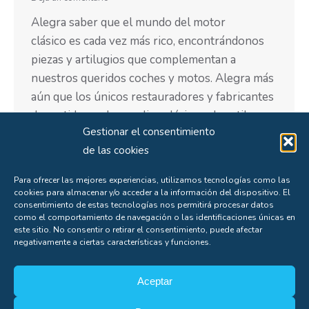
Alegra saber que el mundo del motor
clásico es cada vez más rico, encontrándonos
piezas y artilugios que complementan a
nuestros queridos coches y motos. Alegra más
aún que los únicos restauradores y fabricantes
de surtidores de gasolina clásicos, de estilo
Gestionar el consentimiento
americano, que hay en toda Europa están
de las cookies
ubicados en nuestro país, un taller gallego está
especializado en…
Para ofrecer las mejores experiencias, utilizamos tecnologías como las
cookies para almacenar y/o acceder a la información del dispositivo. El
consentimiento de estas tecnologías nos permitirá procesar datos
como el comportamiento de navegación o las identificaciones únicas en
este sitio. No consentir o retirar el consentimiento, puede afectar
negativamente a ciertas características y funciones.
←
1
…
49
50
51
52
53
…
60
→
Aceptar