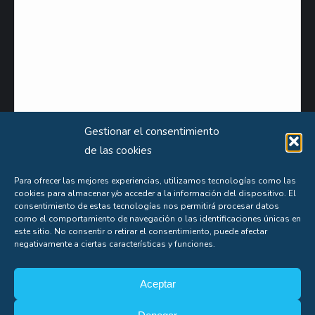
Gestionar el consentimiento
de las cookies
Para ofrecer las mejores experiencias, utilizamos tecnologías como las
Puede obtener información extensa sobre el uso que le damos a sus datos personales
cookies para almacenar y/o acceder a la información del dispositivo. El
consultando nuestra
Política de Privacidad
.
consentimiento de estas tecnologías nos permitirá procesar datos
como el comportamiento de navegación o las identificaciones únicas en
Aceptas nuestra
política de privacidad
este sitio. No consentir o retirar el consentimiento, puede afectar
negativamente a ciertas características y funciones.
Aceptar