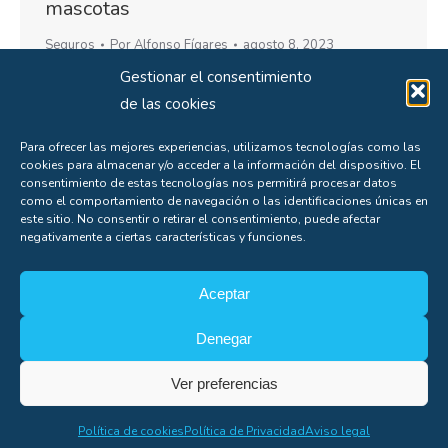
mascotas
Seguros
Por
Alfonso Fígares
agosto 8, 2023
Gestionar el consentimiento
El seguro de mascotas será obligatorio a partir
de las cookies
de septiembre de 2023. Conoce las novedades
que te afectan en la legislación.
Para ofrecer las mejores experiencias, utilizamos tecnologías como las
cookies para almacenar y/o acceder a la información del dispositivo. El
consentimiento de estas tecnologías nos permitirá procesar datos
como el comportamiento de navegación o las identificaciones únicas en
este sitio. No consentir o retirar el consentimiento, puede afectar
negativamente a ciertas características y funciones.
←
1
…
4
5
6
7
8
…
60
→
Aceptar
Denegar
Soporte
Ver preferencias
Copyright© Alfonso Fígares |
8web
Política de cookies
Política de Privacidad
Aviso legal