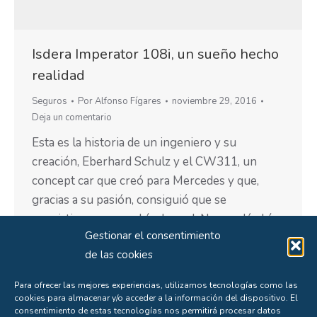
Isdera Imperator 108i, un sueño hecho
realidad
Seguros
Por
Alfonso Fígares
noviembre 29, 2016
Deja un comentario
Esta es la historia de un ingeniero y su
creación, Eberhard Schulz y el CW311, un
concept car que creó para Mercedes y que,
gracias a su pasión, consiguió que se
convirtiera en un vehículo real. No quedó ahí
Gestionar el consentimiento
su atrevimiento, también logró que luciera en
de las cookies
su frontal la estrella de la marca de Stuttgart
a…
Para ofrecer las mejores experiencias, utilizamos tecnologías como las
cookies para almacenar y/o acceder a la información del dispositivo. El
consentimiento de estas tecnologías nos permitirá procesar datos