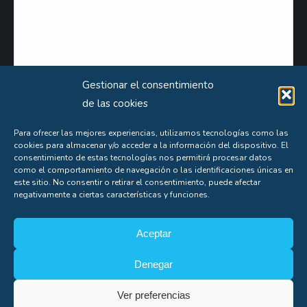
Gestionar el consentimiento
de las cookies
Para ofrecer las mejores experiencias, utilizamos tecnologías como las
cookies para almacenar y/o acceder a la información del dispositivo. El
Puede obtener información extensa sobre el uso que le damos a sus datos personales
consentimiento de estas tecnologías nos permitirá procesar datos
como el comportamiento de navegación o las identificaciones únicas en
consultando nuestra
Política de Privacidad
.
este sitio. No consentir o retirar el consentimiento, puede afectar
negativamente a ciertas características y funciones.
Aceptas nuestra
política de privacidad
Aceptar
Denegar
Ver preferencias
Soporte