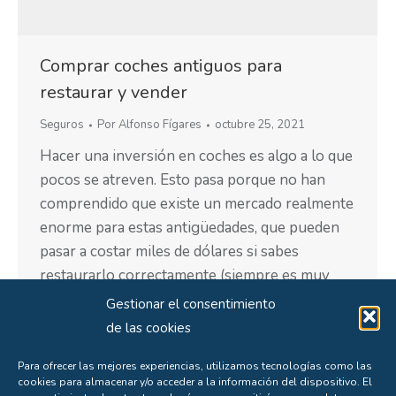
Comprar coches antiguos para
restaurar y vender
Seguros
Por
Alfonso Fígares
octubre 25, 2021
Hacer una inversión en coches es algo a lo que
pocos se atreven. Esto pasa porque no han
comprendido que existe un mercado realmente
enorme para estas antigüedades, que pueden
pasar a costar miles de dólares si sabes
restaurarlo correctamente (siempre es muy
importante hacerlo de la mano con un experto
Gestionar el consentimiento
en el área). Muchos…
de las cookies
Para ofrecer las mejores experiencias, utilizamos tecnologías como las
cookies para almacenar y/o acceder a la información del dispositivo. El