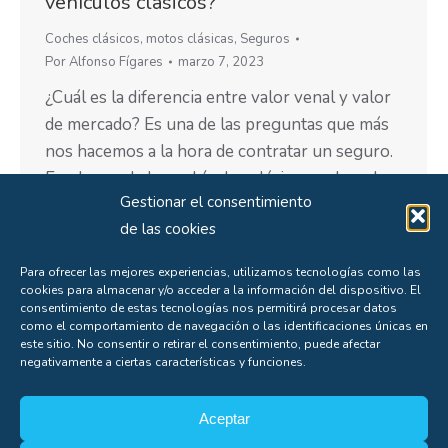
vehículos clásicos?
Coches clásicos
,
motos clásicas
,
Seguros
Por
Alfonso Fígares
marzo 7, 2023
¿Cuál es la diferencia entre valor venal y valor
de mercado? Es una de las preguntas que más
nos hacemos a la hora de contratar un seguro.
En el caso de los vehículos clásicos, cobra el
Gestionar el consentimiento
doble de sentido. Este concepto es muy
de las cookies
importante entenderlo en el caso de tener un
vehículo clásico, coche o…
Para ofrecer las mejores experiencias, utilizamos tecnologías como las
cookies para almacenar y/o acceder a la información del dispositivo. El
consentimiento de estas tecnologías nos permitirá procesar datos
como el comportamiento de navegación o las identificaciones únicas en
este sitio. No consentir o retirar el consentimiento, puede afectar
negativamente a ciertas características y funciones.
←
1
…
7
8
9
10
11
…
60
→
Aceptar