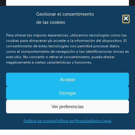
Gestionar el consentimiento
de las cookies
Para ofrecer las mejores experiencias, utilizamos tecnologías como las
cookies para almacenar y/o acceder a la información del dispositivo. El
consentimiento de estas tecnologías nos permitirá procesar datos
como el comportamiento de navegación o las identificaciones únicas en
Puede obtener información extensa sobre el uso que le damos a sus datos personales
este sitio. No consentir o retirar el consentimiento, puede afectar
negativamente a ciertas características y funciones.
consultando nuestra
Política de Privacidad
.
Aceptas nuestra
política de privacidad
Aceptar
Denegar
Ver preferencias
Soporte
Política de cookies
Política de Privacidad
Aviso legal
Copyright© Alfonso Fígares |
8web