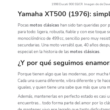
1998 Ducati 900 SS/CR. Imagen de de Dave
Yamaha XT500 (1976): simple
Pocas
motos clásicas
han sido tan queridas por p
para todo: ligera, robusta, fiable y con ese toque
monocilíndrico de 499 cc, sencillo pero muy resist
secundarias. Una moto versátil que, 40 años desp
especial en la historia de las
motos clásicas
.
¿Y por qué seguimos enamora
Porque tienen algo que las modernas, por mucha 
Cada una suena diferente, vibra diferente y te ha
iguales, y quien tiene una sabe que más que una mo
Además, mantenerlas en perfecto estado es casi un 
encuentras… todo forma parte del amor por lo clási
de mantener vivo ese legado que tanto disfrutam