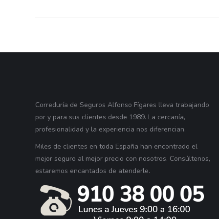
Correduría de Seguros Alfonso Fígares lleva trabajando
por y para sus clientes desde 1989. La cercanía,
profesionalidad y la experiencia nos diferencian.
Miles de clientes en toda España han encontrado el
mejor seguro al mejor precio con nosotros. Consúltenos,
estaremos encantados de atenderle.