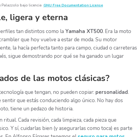
 Palazzolo bajo licencia
GNU Free Documentation License
, ligera y eterna
erfiles tan distintos como la
Yamaha XT500
. Era la moto
 scrambler que hoy vuelve a estar de moda. Su motor
ente, la hacía perfecta tanto para campo, ciudad o carreteras
ués, sigue demostrando por qué se ha ganado un lugar
dos de las motos clásicas?
tecnología que tengan, no pueden copiar:
personalidad
.
ce sentir que estás conduciendo algo único. No hay dos
to, tiene un pedazo de historia.
ritual. Cada revisión, cada limpieza, cada pieza que
co. Y sí, cuidarlas bien (y asegurarlas como toca) es parte
os. En Alfonso Fígares tenemos el
seguro para motos