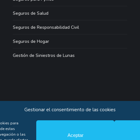
Seguros de Salud
Seguros de Responsabilidad Civil
Seguros de Hogar
Gestión de Siniestros de Lunas
Gestionar el consentimiento de las cookies
ookies para
 de estas
idad
Atención al cliente
Colaboradores
Aviso legal
Política de coo
vegación o las
Aceptar