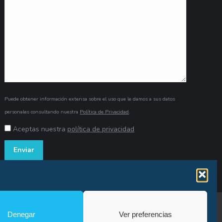
Puede obtener información extensa sobre el uso que le damos a sus datos
personales consultando nuestra
Política de Privacidad
.
Aceptas nuestra
política de privacidad
kies
Canal de denuncia
Copyright© Alfonso Fígares |
8web
Denegar
Ver preferencias