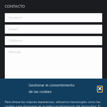
CONTACTO
Nombre *
Email (requerido)
Teléfono
Mensaje
Gestionar el consentimiento
de las cookies
Para ofrecer las mejores experiencias, utilizamos tecnologías como las
cookies para almacenar y/o acceder a la información del dispositivo. El