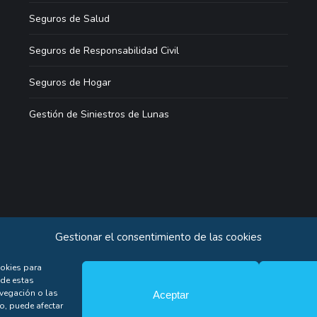
Seguros de Salud
Seguros de Responsabilidad Civil
Seguros de Hogar
Gestión de Siniestros de Lunas
Gestionar el consentimiento de las cookies
ookies para
 de estas
idad
Atención al cliente
Colaboradores
Aviso legal
Política de coo
vegación o las
Aceptar
to, puede afectar