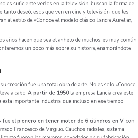
no es suficiente verlos en la televisión, buscan la forma de
tanto deseó, esos que ven en cine y televisión, que les
an al estilo de «Conoce el modelo clásico Lancia Aurelia»,
llos años hacen que sea el anhelo de muchos, es muy común
e contaremos un poco más sobre su historia, enamorándote
a
u creación fue una total obra de arte. No es solo «Conoce
lleva a cabo.
A partir de 1950
la empresa Lancia crea este
e esta importante industria, que incluso en ese tiempo
y fue el
pionero en tener motor de 6 cilindros en V
, con
lamado Francesco de Virgilio. Cauchos radiales, sistema
eslizante fueron las mayores novedades en su fabricación.