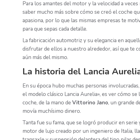
Para los amantes del motor y la velocidad a veces 
saber mucho más sobre cómo se creó el coche que 
apasiona, por lo que las mismas empresas te motiv
para que sepas cada detalle.
La fabricación automotriz y su elegancia en aque
disfrutar de ellos a nuestro alrededor, así que t
aún más del mismo.
La historia del Lancia Aureli
En su época hubo muchas personas involucradas, s
el modelo clásico Lancia Aurelia», es ver cómo se 
coche, de la mano de
Vittorino Jano
, un grande d
movía muchísimo dinero.
Tanta fue su fama, que se logró producir en serie 
motor de lujo creado por un ingeniero de Italia, l
transaxle y suspensión delantera del tipo pilar d