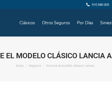
910 380 005
Clásicos
Otros Seguros
Por Días
Sinies
E EL MODELO CLÁSICO LANCIA A
Estás aquí:
Inicio
Seguros
Conoce el modelo clásico Lancia…