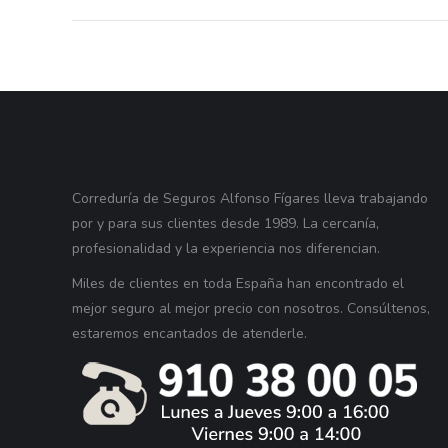
Correduría de Seguros Alfonso Fígares lleva trabajando
por y para sus clientes desde 1989. La cercanía,
profesionalidad y la experiencia nos diferencian.
Miles de clientes en toda España han encontrado el
mejor seguro al mejor precio con nosotros. Consúltenos,
estaremos encantados de atenderle.