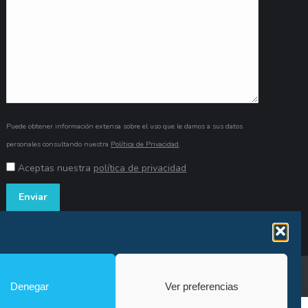
Puede obtener información extensa sobre el uso que le damos a sus datos
personales consultando nuestra
Política de Privacidad
.
Aceptas nuestra
política de privacidad
kies
Canal de denuncia
Copyright© Alfonso Fígares |
8web
Denegar
Ver preferencias