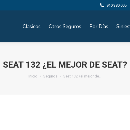
910 380 005
Clásicos
Otros Seguros
Por Días
Sinies
SEAT 132 ¿EL MEJOR DE SEAT?
Estás aquí:
Inicio
Seguros
Seat 132 ¿el mejor de…