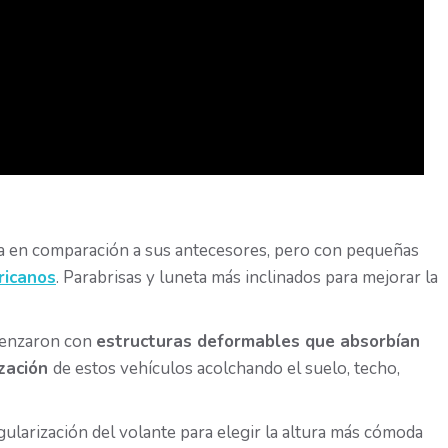
a en comparación a sus antecesores, pero con pequeñas
ricanos
. Parabrisas y luneta más inclinados para mejorar la
menzaron con
estructuras deformables que absorbían
ización
de estos vehículos acolchando el suelo, techo,
ularización del volante para elegir la altura más cómoda