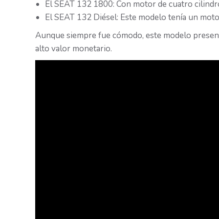
El SEAT 132 1800: Con motor de cuatro cilindr
El SEAT 132 Diésel: Este modelo tenía un mot
Aunque siempre fue cómodo, este modelo present
alto valor monetario.