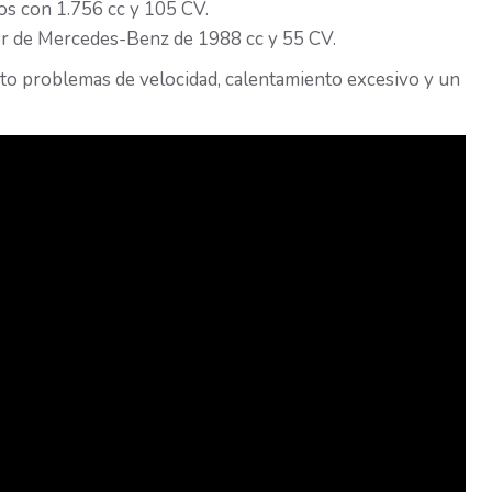
os con 1.756 cc y 105 CV.
or de Mercedes-Benz de 1988 cc y 55 CV.
o problemas de velocidad, calentamiento excesivo y un