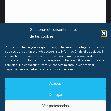
Gestionar el consentimiento
de las cookies
Para ofrecer las mejores experiencias, utilizamos tecnologías como las
cookies para almacenar y/o acceder a la información del dispositivo. El
Puede obtener información extensa sobre el uso que le damos a sus datos personales
consentimiento de estas tecnologías nos permitirá procesar datos
como el comportamiento de navegación o las identificaciones únicas en
consultando nuestra
Política de Privacidad
.
este sitio. No consentir o retirar el consentimiento, puede afectar
negativamente a ciertas características y funciones.
Aceptas nuestra
política de privacidad
Aceptar
Denegar
Ver preferencias
Soporte