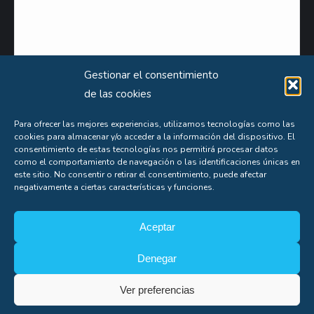
Gestionar el consentimiento
de las cookies
Para ofrecer las mejores experiencias, utilizamos tecnologías como las
cookies para almacenar y/o acceder a la información del dispositivo. El
Puede obtener información extensa sobre el uso que le damos a sus datos personales
consentimiento de estas tecnologías nos permitirá procesar datos
como el comportamiento de navegación o las identificaciones únicas en
consultando nuestra
Política de Privacidad
.
este sitio. No consentir o retirar el consentimiento, puede afectar
negativamente a ciertas características y funciones.
Aceptas nuestra
política de privacidad
Aceptar
Denegar
Ver preferencias
Soporte
Copyright© Alfonso Fígares |
8web