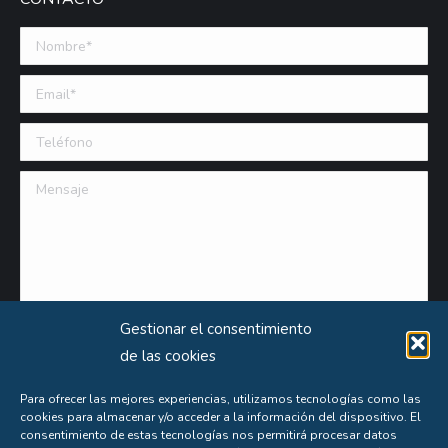
Nombre *
Email (requerido)
Teléfono
Mensaje
Gestionar el consentimiento
de las cookies
Para ofrecer las mejores experiencias, utilizamos tecnologías como las
cookies para almacenar y/o acceder a la información del dispositivo. El
consentimiento de estas tecnologías nos permitirá procesar datos