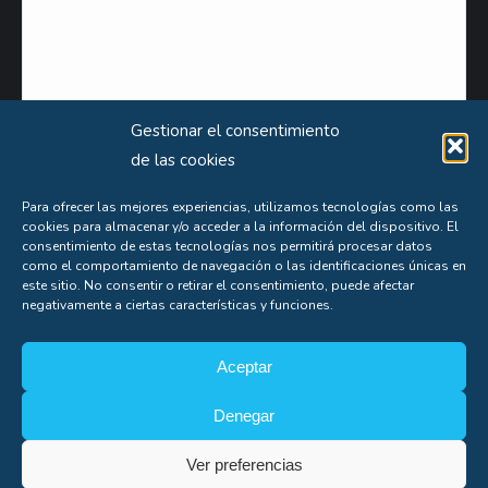
Gestionar el consentimiento
de las cookies
Para ofrecer las mejores experiencias, utilizamos tecnologías como las
cookies para almacenar y/o acceder a la información del dispositivo. El
Puede obtener información extensa sobre el uso que le damos a sus datos personales
consentimiento de estas tecnologías nos permitirá procesar datos
como el comportamiento de navegación o las identificaciones únicas en
consultando nuestra
Política de Privacidad
.
este sitio. No consentir o retirar el consentimiento, puede afectar
Aceptas nuestra
política de privacidad
negativamente a ciertas características y funciones.
Aceptar
Denegar
Ver preferencias
Soporte