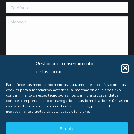
Teléfono
Mensaje
Gestionar el consentimiento
de las cookies
Para ofrecer las mejores experiencias, utilizamos tecnologías como las
cookies para almacenar y/o acceder a la información del dispositivo. El
consentimiento de estas tecnologías nos permitirá procesar datos
como el comportamiento de navegación o las identificaciones únicas en
Puede obtener información extensa sobre el uso que le damos a sus datos personales
este sitio. No consentir o retirar el consentimiento, puede afectar
negativamente a ciertas características y funciones.
consultando nuestra
Política de Privacidad
.
Aceptas nuestra
política de privacidad
Aceptar