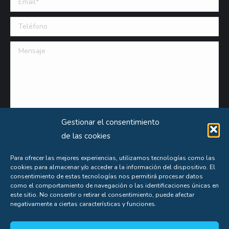
Teléfono
Mensaje
Gestionar el consentimiento
de las cookies
Para ofrecer las mejores experiencias, utilizamos tecnologías como las
cookies para almacenar y/o acceder a la información del dispositivo. El
consentimiento de estas tecnologías nos permitirá procesar datos
como el comportamiento de navegación o las identificaciones únicas en
Puede obtener información extensa sobre el uso que le damos a sus datos personales
este sitio. No consentir o retirar el consentimiento, puede afectar
negativamente a ciertas características y funciones.
consultando nuestra
Política de Privacidad
.
Aceptas nuestra
política de privacidad