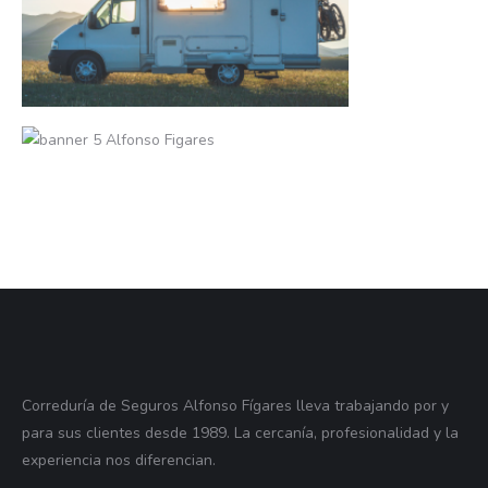
Correduría de Seguros Alfonso Fígares lleva trabajando por y
para sus clientes desde 1989. La cercanía, profesionalidad y la
experiencia nos diferencian.