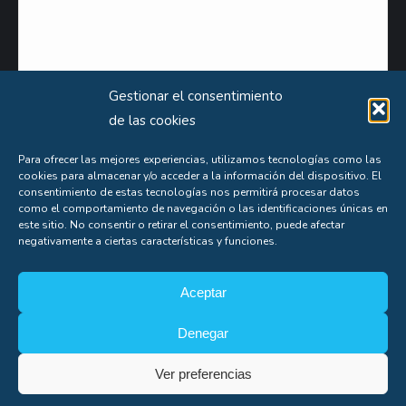
Gestionar el consentimiento
de las cookies
Para ofrecer las mejores experiencias, utilizamos tecnologías como las
cookies para almacenar y/o acceder a la información del dispositivo. El
Puede obtener información extensa sobre el uso que le damos a sus datos personales
consentimiento de estas tecnologías nos permitirá procesar datos
como el comportamiento de navegación o las identificaciones únicas en
consultando nuestra
Política de Privacidad
.
este sitio. No consentir o retirar el consentimiento, puede afectar
negativamente a ciertas características y funciones.
Aceptas nuestra
política de privacidad
Aceptar
Denegar
Ver preferencias
Soporte
Copyright© Alfonso Fígares |
8web