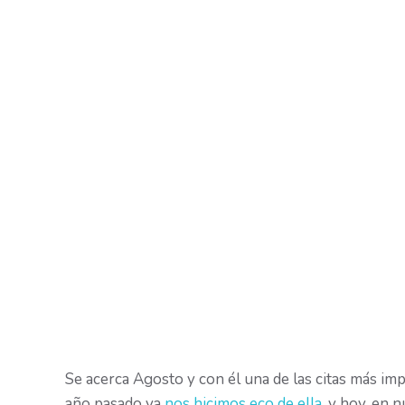
Se acerca Agosto y con él una de las citas más imp
año pasado ya
nos hicimos eco de ella
, y hoy, en 