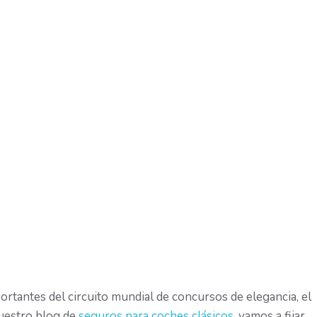
ortantes del circuito mundial de concursos de elegancia, el
nuestro blog de
seguros para coches clásicos
, vamos a fijar