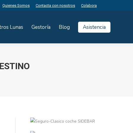
Quienes Somos
Contacta con nosotros
Colabora
tros Lunas
Gestoría
Blog
Asistencia
DESTINO