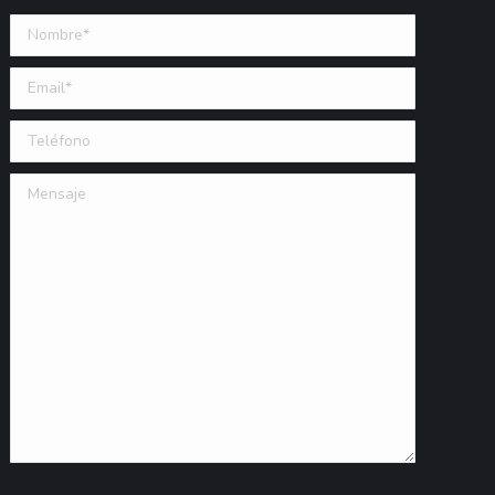
Nombre *
Email (requerido)
Teléfono
Mensaje