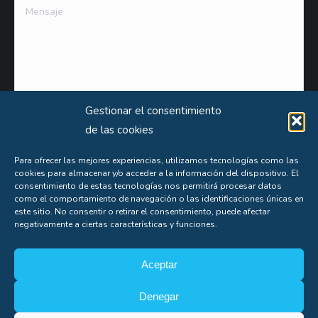
Mensaje
Gestionar el consentimiento
de las cookies
Para ofrecer las mejores experiencias, utilizamos tecnologías como las
cookies para almacenar y/o acceder a la información del dispositivo. El
consentimiento de estas tecnologías nos permitirá procesar datos
como el comportamiento de navegación o las identificaciones únicas en
Puede obtener información extensa sobre el uso que le damos a sus datos personales
este sitio. No consentir o retirar el consentimiento, puede afectar
negativamente a ciertas características y funciones.
consultando nuestra
Política de Privacidad
.
Aceptas nuestra
política de privacidad
Aceptar
Denegar