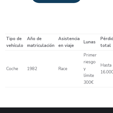
Estás aquí:
Tipo de
Año de
Asistencia
Pérdi
Lunas
vehículo
matriculación
en viaje
total
Primer
riesgo
Hasta
Coche
1982
Race
y
16.00
límite
300€