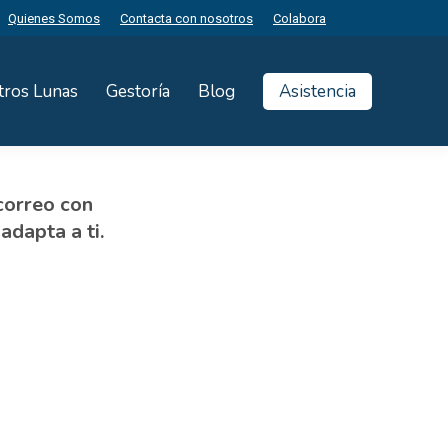
Quienes Somos
Contacta con nosotros
Colabora
tros Lunas
Gestoría
Blog
Asistencia