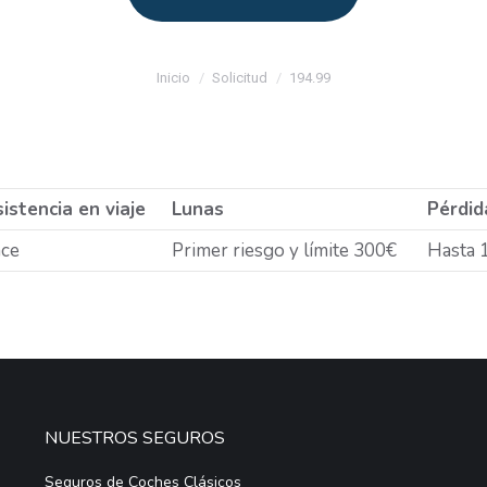
Estás aquí:
Inicio
Solicitud
194.99
istencia en viaje
Lunas
Pérdid
ce
Primer riesgo y límite 300€
Hasta 
NUESTROS SEGUROS
Seguros de Coches Clásicos