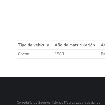
Tipo de vehículo
Año de matriculación
As
Coche
1983
Ra
Correduría de Seguros Alfonso Fígares lleva trabajando