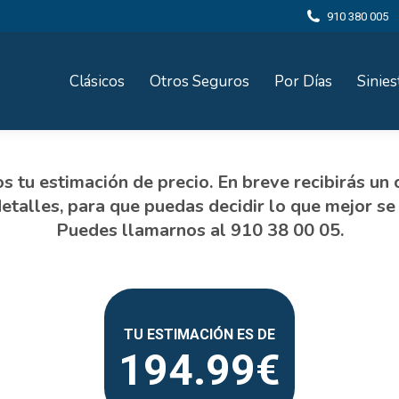
910 380 005
Clásicos
Otros Seguros
Por Días
Sinies
194.99