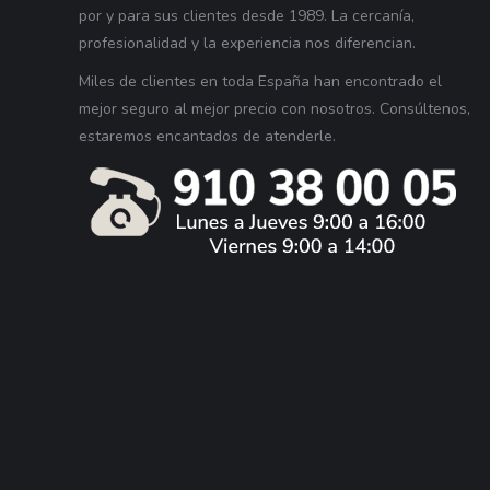
por y para sus clientes desde 1989. La cercanía,
profesionalidad y la experiencia nos diferencian.
Miles de clientes en toda España han encontrado el
mejor seguro al mejor precio con nosotros. Consúltenos,
estaremos encantados de atenderle.