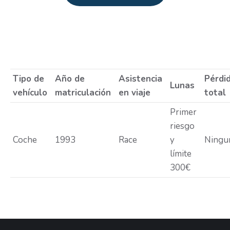
Estás aquí:
Tipo de
Año de
Asistencia
Pérdi
Lunas
vehículo
matriculación
en viaje
total
Primer
riesgo
Coche
1993
Race
y
Ningu
límite
300€