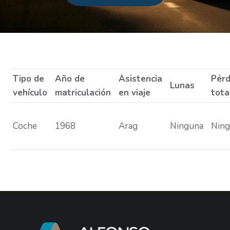
Estás aquí:
Tipo de
Año de
Asistencia
Pérd
Lunas
vehículo
matriculación
en viaje
tota
Coche
1968
Arag
Ninguna
Nin