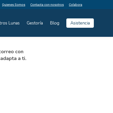
Quienes Somos
Contacta con nosotros
Colabora
tros Lunas
Gestoría
Blog
Asistencia