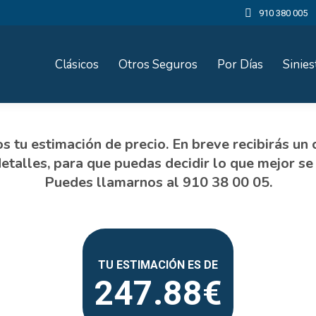
910 380 005
Clásicos
Otros Seguros
Por Días
Sinies
247.88