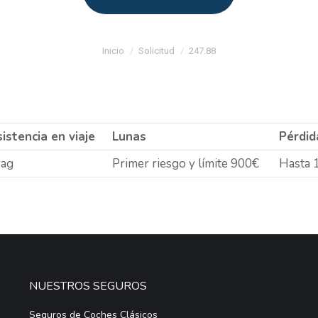
Estás aquí:
Inicio
Solicitud
247.88
istencia en viaje
Lunas
Pérdid
rag
Primer riesgo y límite 900€
Hasta 
NUESTROS SEGUROS
Seguros de Coches Clásicos