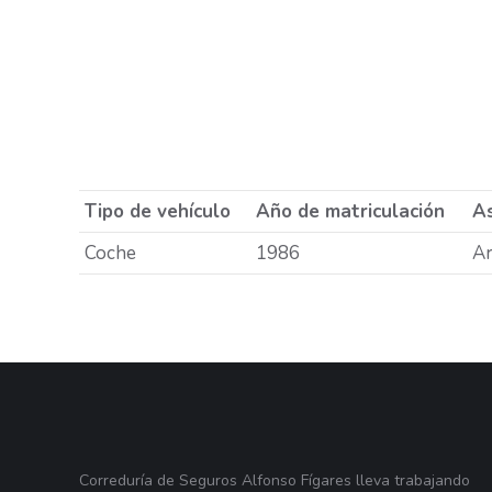
Tipo de vehículo
Año de matriculación
As
Coche
1986
A
Correduría de Seguros Alfonso Fígares lleva trabajando