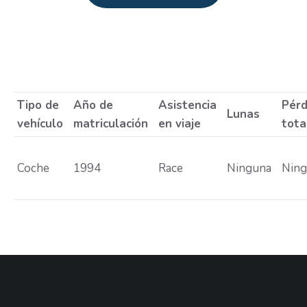
Estás aquí:
Tipo de
Año de
Asistencia
Pérd
Lunas
vehículo
matriculación
en viaje
tota
Coche
1994
Race
Ninguna
Nin