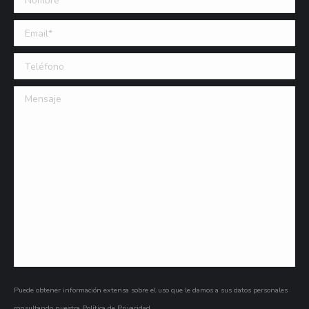
Email (requerido)
Teléfono
Mensaje
Puede obtener información extensa sobre el uso que le damos a sus datos personales
consultando nuestra
Política de Privacidad
.