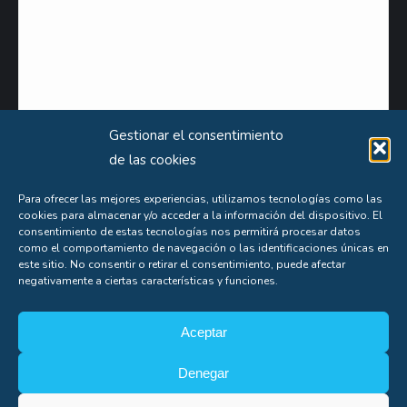
Gestionar el consentimiento
de las cookies
Para ofrecer las mejores experiencias, utilizamos tecnologías como las
cookies para almacenar y/o acceder a la información del dispositivo. El
Puede obtener información extensa sobre el uso que le damos a sus datos personales
consentimiento de estas tecnologías nos permitirá procesar datos
consultando nuestra
Política de Privacidad
.
como el comportamiento de navegación o las identificaciones únicas en
este sitio. No consentir o retirar el consentimiento, puede afectar
Aceptas nuestra
política de privacidad
negativamente a ciertas características y funciones.
Aceptar
Denegar