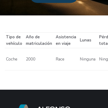
Estás aquí:
Tipo de
Año de
Asistencia
Pérd
Lunas
vehículo
matriculación
en viaje
tota
Coche
2000
Race
Ninguna
Nin