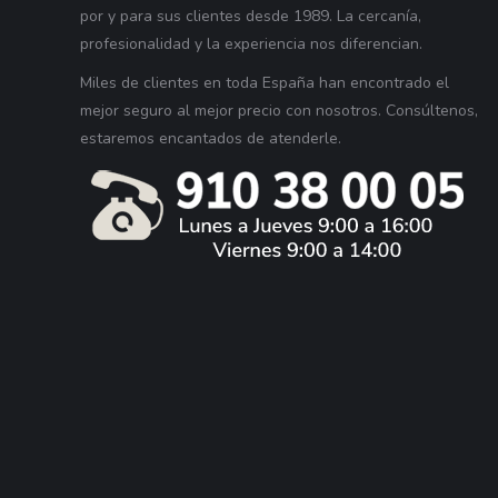
por y para sus clientes desde 1989. La cercanía,
profesionalidad y la experiencia nos diferencian.
Miles de clientes en toda España han encontrado el
mejor seguro al mejor precio con nosotros. Consúltenos,
estaremos encantados de atenderle.