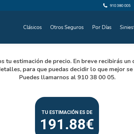
910 380 005
Clásicos
Otros Seguros
Por Días
Sinies
191.88