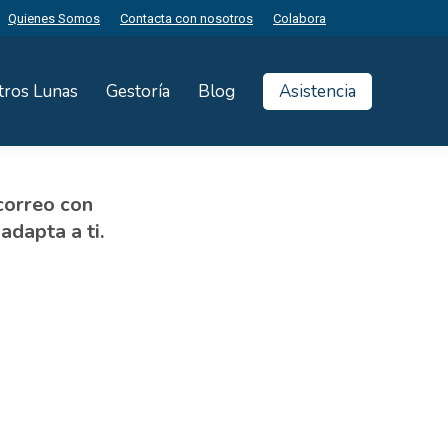
Quienes Somos
Contacta con nosotros
Colabora
tros Lunas
Gestoría
Blog
Asistencia