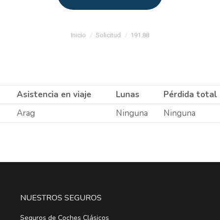
Estás aquí:
Inicio
Solicitud
191.88
Asistencia en viaje
Lunas
Pérdida total
Arag
Ninguna
Ninguna
NUESTROS SEGUROS
Seguros de Coches Clásicos