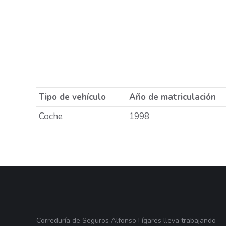
Tipo de vehículo
Año de matriculación
Coche
1998
Correduría de Seguros Alfonso Fígares lleva trabajando