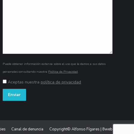
Puede obtener información extensa sobre el uso que le damos a sus datos
personales consultando nuestra
Política de Privacidad
.
Aceptas nuestra
política de privacidad
kies
Canal de denuncia
Copyright© Alfonso Fígares |
8web