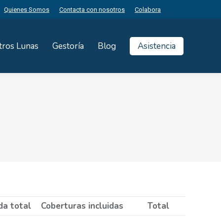
Quienes Somos
Contacta con nosotros
Colabora
tros Lunas
Gestoría
Blog
Asistencia
da total
Coberturas incluidas
Total