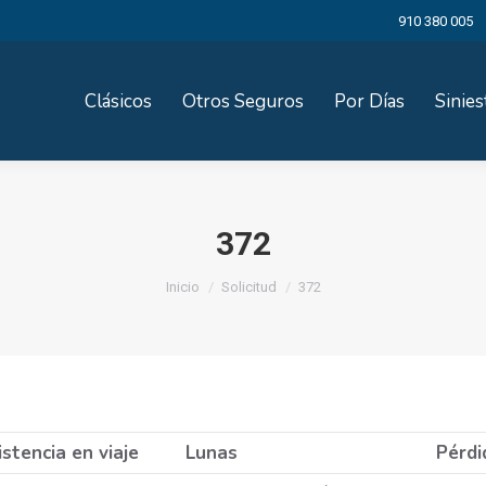
910 380 005
Clásicos
Otros Seguros
Por Días
Sinies
372
Estás aquí:
Inicio
Solicitud
372
stencia en viaje
Lunas
Pérdi