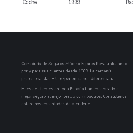
Coche
1999
Rac
Correduría de Seguros Alfonso Fígares lleva trabajando
por y para sus clientes desde 1989. La cercanía,
profesionalidad y la experiencia nos diferencian.
Miles de clientes en toda España han encontrado el
mejor seguro al mejor precio con nosotros. Consúltenos,
estaremos encantados de atenderle.