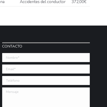
una
Accidentes del conductor
372,00€
CONTACTO
Nombre *
Email (requerido)
Teléfono
Mensaje