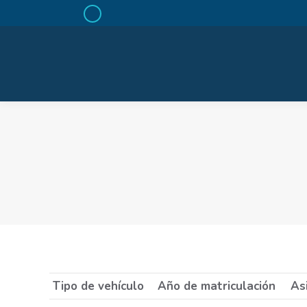
Facebook
page
opens
in
new
window
Tipo de vehículo
Año de matriculación
Asi