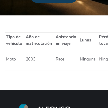
Estás aquí:
Tipo de
Año de
Asistencia
Pérd
Lunas
vehículo
matriculación
en viaje
tota
Moto
2003
Race
Ninguna
Nin