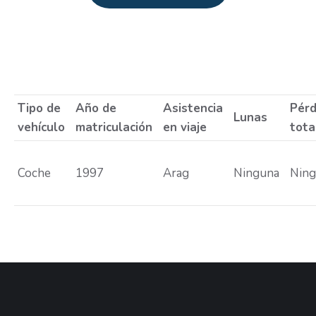
Estás aquí:
Tipo de
Año de
Asistencia
Pérd
Lunas
vehículo
matriculación
en viaje
tota
Coche
1997
Arag
Ninguna
Nin