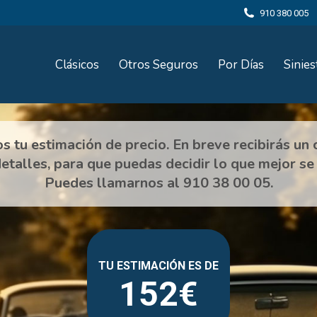
910 380 005
Clásicos
Otros Seguros
Por Días
Sinies
152