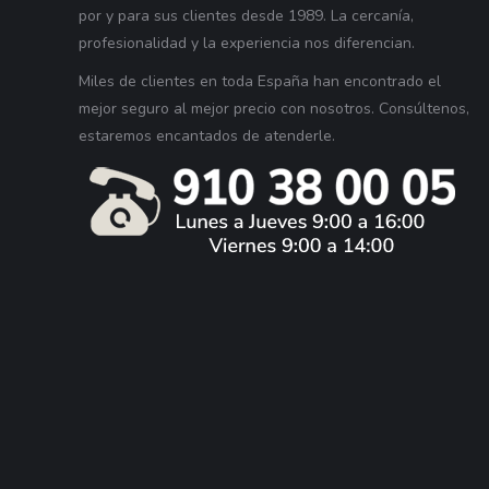
por y para sus clientes desde 1989. La cercanía,
profesionalidad y la experiencia nos diferencian.
Miles de clientes en toda España han encontrado el
mejor seguro al mejor precio con nosotros. Consúltenos,
estaremos encantados de atenderle.