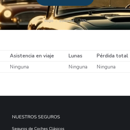
Estás aquí:
Inicio
Solicitud
152
Asistencia en viaje
Lunas
Pérdida total
Ninguna
Ninguna
Ninguna
NUESTROS SEGUROS
Seguros de Coches Clásicos