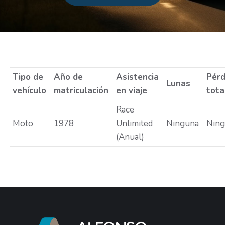
Estás aquí:
Tipo de
Año de
Asistencia
Pérd
Lunas
vehículo
matriculación
en viaje
tota
Race
Moto
1978
Unlimited
Ninguna
Nin
(Anual)