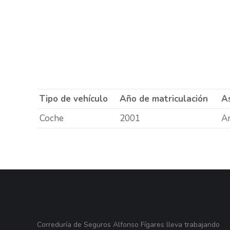
Tipo de vehículo
Año de matriculación
As
Coche
2001
A
Correduría de Seguros Alfonso Fígares lleva trabajando