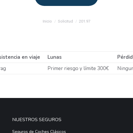
Estás aquí:
Inicio
Solicitud
201.97
istencia en viaje
Lunas
Pérdid
rag
Primer riesgo y límite 300€
Ningu
NUESTROS SEGUROS
Seguros de Coches Clásicos