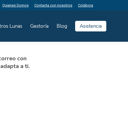
Quienes Somos
Contacta con nosotros
Colabora
tros Lunas
Gestoría
Blog
Asistencia