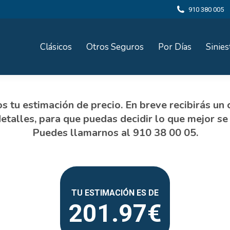
910 380 005
Clásicos
Otros Seguros
Por Días
Sinies
201.97