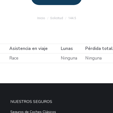
Estás aquí:
Inicio
Solicitud
144.5
Asistencia en viaje
Lunas
Pérdida total
Race
Ninguna
Ninguna
NUESTROS SEGUROS
Seguros de Coches Clásicos