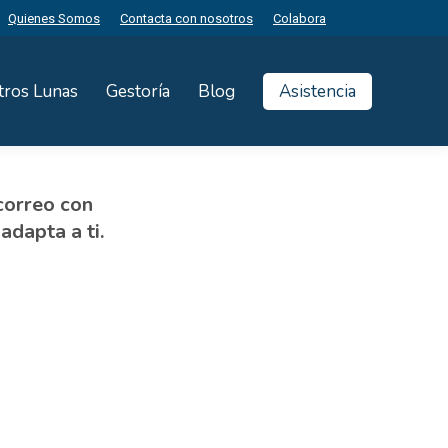
Quienes Somos
Contacta con nosotros
Colabora
tros Lunas
Gestoría
Blog
Asistencia