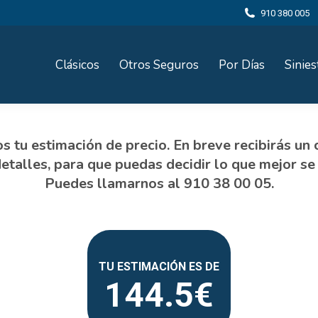
910 380 005
Clásicos
Otros Seguros
Por Días
Sinies
144.5