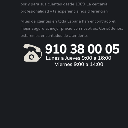
por y para sus clientes desde 1989. La cercanía,
profesionalidad y la experiencia nos diferencian.
Miles de clientes en toda España han encontrado el
mejor seguro al mejor precio con nosotros. Consúltenos,
estaremos encantados de atenderle.