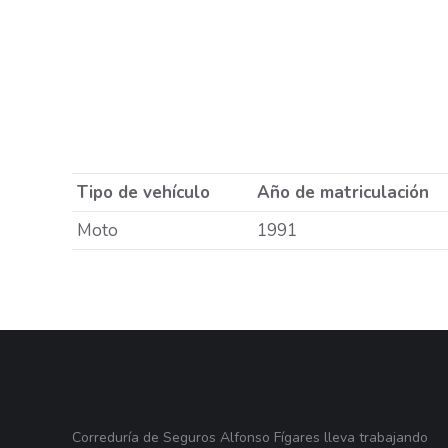
Tipo de vehículo
Año de matriculación
Moto
1991
Correduría de Seguros Alfonso Fígares lleva trabajando