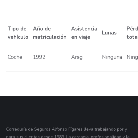
Tipo de
Año de
Asistencia
Pérd
Lunas
vehículo
matriculación
en viaje
tota
Coche
1992
Arag
Ninguna
Nin
Correduría de Seguros Alfonso Fígares lleva trabajando por y
para sus clientes desde 1989. La cercanía, profesionalidad y la