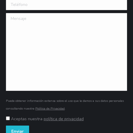
Teléfono
Mensaje
Puede obtener información extensa sobre el uso que le damos a sus datos personales
consultando nuestra
Política de Privacidad
.
Aceptas nuestra
política de privacidad