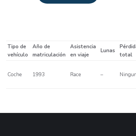
Estás aquí:
Tipo de
Año de
Asistencia
Pérdid
Lunas
vehículo
matriculación
en viaje
total
Coche
1993
Race
–
Ningu