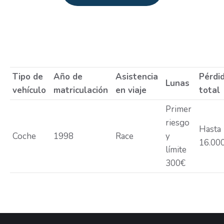
Estás aquí:
Tipo de
Año de
Asistencia
Pérdi
Lunas
vehículo
matriculación
en viaje
total
Primer
riesgo
Hasta
Coche
1998
Race
y
16.00
límite
300€