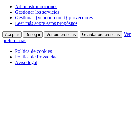
Administrar opciones
Gestionar los servicios
Gestionar {vendor_count} proveedores
Leer más sobre estos propósitos
Ver
Aceptar
Denegar
Ver preferencias
Guardar preferencias
preferencias
Política de cookies
Política de Privacidad
Aviso legal
Saltar
Facebook
910 380 005
al
page
Quienes Somos
contenido
opens
in
Contacta con nosotros
new
window
Colabora
Alfonso Figares
Correduría de Seguros Online
Clásicos