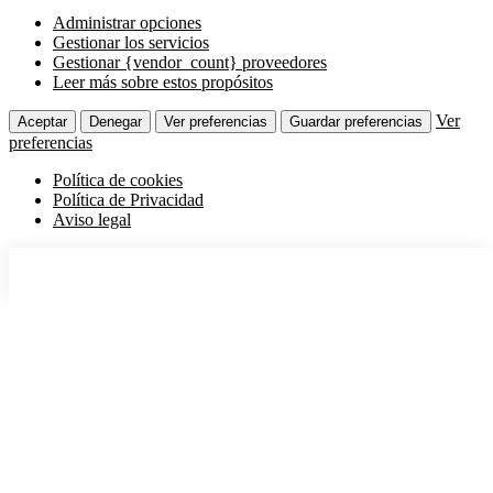
Administrar opciones
Gestionar los servicios
Gestionar {vendor_count} proveedores
Leer más sobre estos propósitos
Ver
Aceptar
Denegar
Ver preferencias
Guardar preferencias
preferencias
Política de cookies
Política de Privacidad
Aviso legal
Saltar
al
contenido
Clásicos
Coches Clásicos
Motos Clásicas
Otros Seguros