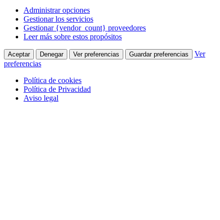
Administrar opciones
Gestionar los servicios
Gestionar {vendor_count} proveedores
Leer más sobre estos propósitos
Ver
Aceptar
Denegar
Ver preferencias
Guardar preferencias
preferencias
Política de cookies
Política de Privacidad
Aviso legal
Saltar
al
contenido
Facebook
910 380 005
page
Quienes Somos
opens
in
Contacta con nosotros
new
window
Colabora
Quienes Somos