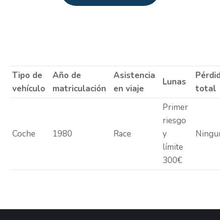
Estás aquí:
Tipo de
Año de
Asistencia
Pérdi
Lunas
vehículo
matriculación
en viaje
total
Primer
riesgo
Coche
1980
Race
y
Ningu
límite
300€