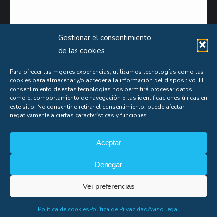
Gestionar el consentimiento
de las cookies
Para ofrecer las mejores experiencias, utilizamos tecnologías como las
cookies para almacenar y/o acceder a la información del dispositivo. El
Puede obtener información extensa sobre el uso que le damos a sus datos personales
consentimiento de estas tecnologías nos permitirá procesar datos
consultando nuestra
Política de Privacidad
.
como el comportamiento de navegación o las identificaciones únicas en
este sitio. No consentir o retirar el consentimiento, puede afectar
Aceptas nuestra
política de privacidad
negativamente a ciertas características y funciones.
Aceptar
Denegar
Soporte
Ver preferencias
Copyright© Alfonso Fígares |
8web
Política de cookies
Política de Privacidad
Aviso legal