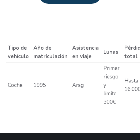
Estás aquí:
Tipo de
Año de
Asistencia
Pérdi
Lunas
vehículo
matriculación
en viaje
total
Primer
riesgo
Hasta
Coche
1995
Arag
y
16.00
límite
300€