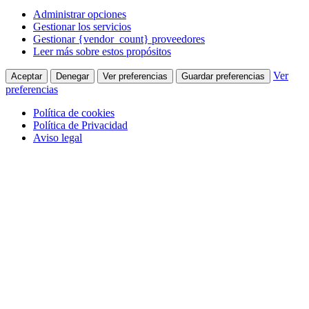
Administrar opciones
Gestionar los servicios
Gestionar {vendor_count} proveedores
Leer más sobre estos propósitos
Ver
Aceptar
Denegar
Ver preferencias
Guardar preferencias
preferencias
Política de cookies
Política de Privacidad
Aviso legal
Saltar
Facebook
910 380 005
al
page
Quienes Somos
contenido
opens
in
Contacta con nosotros
new
window
Colabora
Alfonso Figares
Correduría de Seguros Online
Clásicos