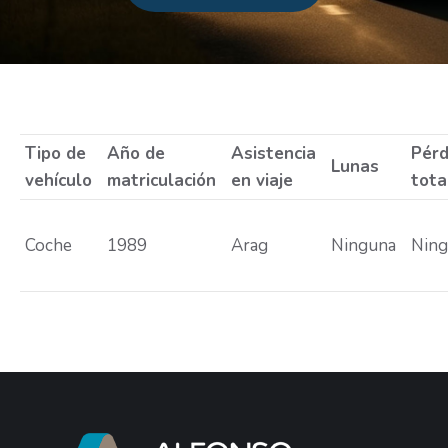
Estás aquí:
Tipo de
Año de
Asistencia
Pérd
Lunas
vehículo
matriculación
en viaje
tota
Coche
1989
Arag
Ninguna
Nin