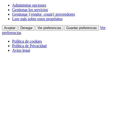
Administrar opciones
Gestionar los servicios
Gestionar {vendor_count} proveedores
Leer más sobre estos propósitos
Ver
Aceptar
Denegar
Ver preferencias
Guardar preferencias
preferencias
Política de cookies
Política de Privacidad
Aviso legal
Saltar
al
contenido
Facebook
910 380 005
page
Quienes Somos
opens
in
Contacta con nosotros
new
window
Colabora
Quienes Somos