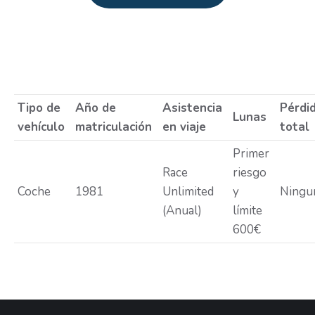
Estás aquí:
Tipo de
Año de
Asistencia
Pérdi
Lunas
vehículo
matriculación
en viaje
total
Primer
Race
riesgo
Coche
1981
Unlimited
y
Ningu
(Anual)
límite
600€