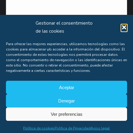
Gestionar el consentimiento
de las cookies
Para ofrecer las mejores experiencias, utilizamos tecnologías como las
cookies para almacenar y/o acceder a la información del dispositivo. El
Puede obtener información extensa sobre el uso que le damos a sus datos personales
consentimiento de estas tecnologías nos permitirá procesar datos
consultando nuestra
Política de Privacidad
.
como el comportamiento de navegación o las identificaciones únicas en
este sitio. No consentir o retirar el consentimiento, puede afectar
Aceptas nuestra
política de privacidad
negativamente a ciertas características y funciones.
Aceptar
Denegar
Soporte
Ver preferencias
Copyright© Alfonso Fígares |
8web
Política de cookies
Política de Privacidad
Aviso legal